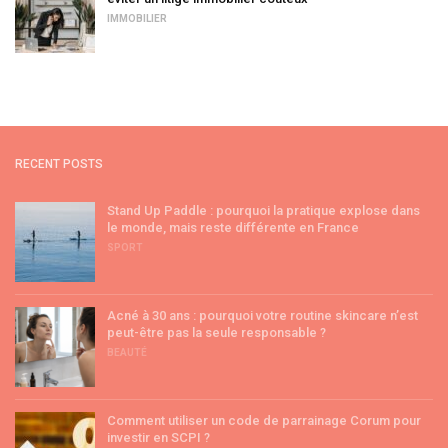
IMMOBILIER
RECENT POSTS
Stand Up Paddle : pourquoi la pratique explose dans
le monde, mais reste différente en France
SPORT
Acné à 30 ans : pourquoi votre routine skincare n’est
peut-être pas la seule responsable ?
BEAUTÉ
Comment utiliser un code de parrainage Corum pour
investir en SCPI ?