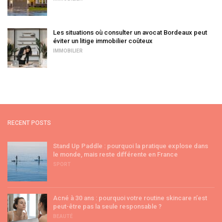
Les situations où consulter un avocat Bordeaux peut
éviter un litige immobilier coûteux
IMMOBILIER
RECENT POSTS
Stand Up Paddle : pourquoi la pratique explose dans
le monde, mais reste différente en France
SPORT
Acné à 30 ans : pourquoi votre routine skincare n’est
peut-être pas la seule responsable ?
BEAUTÉ