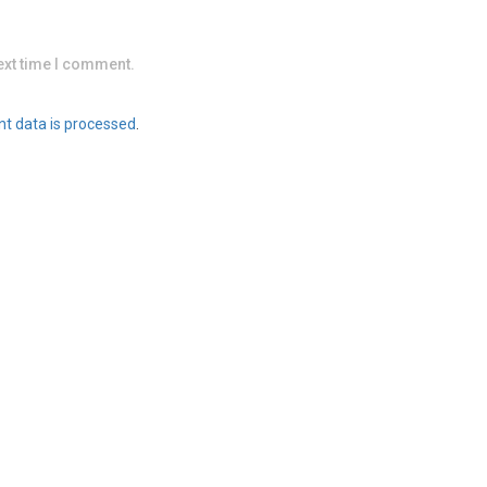
ext time I comment.
t data is processed
.