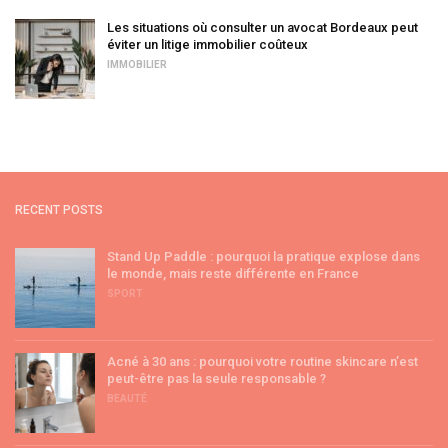
Les situations où consulter un avocat Bordeaux peut
éviter un litige immobilier coûteux
IMMOBILIER
RECENT POSTS
Stand Up Paddle : pourquoi la pratique explose dans
le monde, mais reste différente en France
SPORT
Acné à 30 ans : pourquoi votre routine skincare n’est
peut-être pas la seule responsable ?
BEAUTÉ