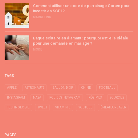
Comment utiliser un code de parrainage Corum pour
investir en SCPI ?
MARKETING
Bague solitaire en diamant : pourquoi est-elle idéale
pour une demande en mariage ?
MODE
TAGS
APPLE
ASTRONAUTE
BALLON D'OR
CHINE
FOOTBALL
INSTAGRAM
NASA
POLICES INSTAGRAM
RÉGIMES
SOURCILS
TECHNOLOGIE
TWEET
VITAMIN D
YOUTUBE
ÉPILATEUR LASER
PAGES