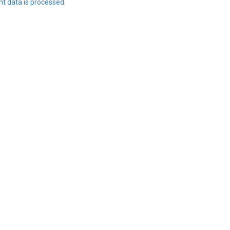
t data is processed
.