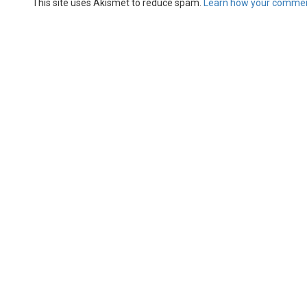
This site uses Akismet to reduce spam.
Learn how your commen