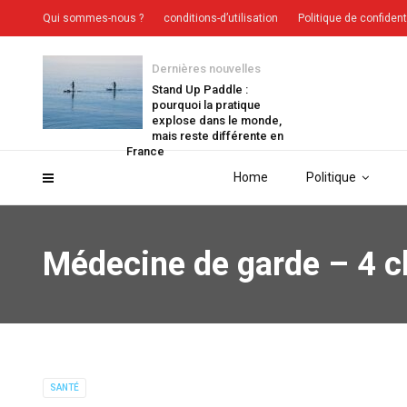
Qui sommes-nous ?
conditions-d’utilisation
Politique de confident
Dernières nouvelles
Stand Up Paddle :
pourquoi la pratique
explose dans le monde,
mais reste différente en
France
Home
Politique
Médecine de garde – 4 ch
SANTÉ