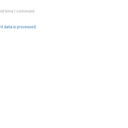
ext time I comment.
t data is processed
.