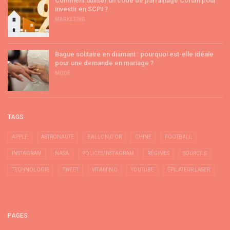
Comment utiliser un code de parrainage Corum pour
investir en SCPI ?
MARKETING
Bague solitaire en diamant : pourquoi est-elle idéale
pour une demande en mariage ?
MODE
TAGS
APPLE
ASTRONAUTE
BALLON D'OR
CHINE
FOOTBALL
INSTAGRAM
NASA
POLICES INSTAGRAM
RÉGIMES
SOURCILS
TECHNOLOGIE
TWEET
VITAMIN D
YOUTUBE
ÉPILATEUR LASER
PAGES