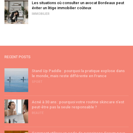
Les situations où consulter un avocat Bordeaux peut
éviter un litige immobilier coûteux
IMMOBILIER
RECENT POSTS
Stand Up Paddle : pourquoi la pratique explose dans
le monde, mais reste différente en France
SPORT
Acné à 30 ans : pourquoi votre routine skincare n’est
peut-être pas la seule responsable ?
BEAUTÉ