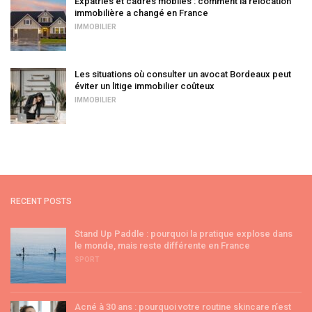
Expatriés et cadres mobiles : comment la relocation
immobilière a changé en France
IMMOBILIER
Les situations où consulter un avocat Bordeaux peut
éviter un litige immobilier coûteux
IMMOBILIER
RECENT POSTS
Stand Up Paddle : pourquoi la pratique explose dans
le monde, mais reste différente en France
SPORT
Acné à 30 ans : pourquoi votre routine skincare n’est