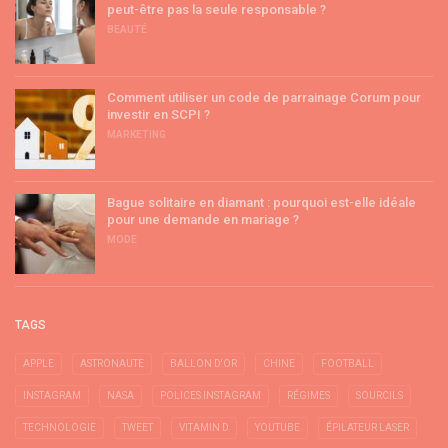
peut-être pas la seule responsable ?
BEAUTÉ
Comment utiliser un code de parrainage Corum pour
investir en SCPI ?
MARKETING
Bague solitaire en diamant : pourquoi est-elle idéale
pour une demande en mariage ?
MODE
TAGS
APPLE
ASTRONAUTE
BALLON D'OR
CHINE
FOOTBALL
INSTAGRAM
NASA
POLICES INSTAGRAM
RÉGIMES
SOURCILS
TECHNOLOGIE
TWEET
VITAMIN D
YOUTUBE
ÉPILATEUR LASER