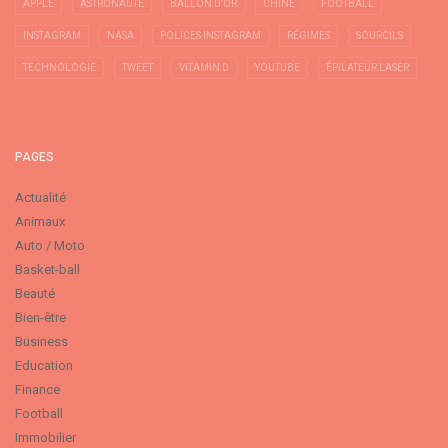
APPLE
ASTRONAUTE
BALLON D'OR
CHINE
FOOTBALL
INSTAGRAM
NASA
POLICES INSTAGRAM
RÉGIMES
SOURCILS
TECHNOLOGIE
TWEET
VITAMIN D
YOUTUBE
ÉPILATEUR LASER
PAGES
Actualité
Animaux
Auto / Moto
Basket-ball
Beauté
Bien-être
Business
Education
Finance
Football
Immobilier