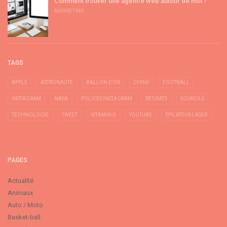
Comment trouver une agence web autour de moi ?
MARKETING
TAGS
APPLE
ASTRONAUTE
BALLON D'OR
CHINE
FOOTBALL
INSTAGRAM
NASA
POLICES INSTAGRAM
RÉGIMES
SOURCILS
TECHNOLOGIE
TWEET
VITAMIN D
YOUTUBE
ÉPILATEUR LASER
PAGES
Actualité
Animaux
Auto / Moto
Basket-ball